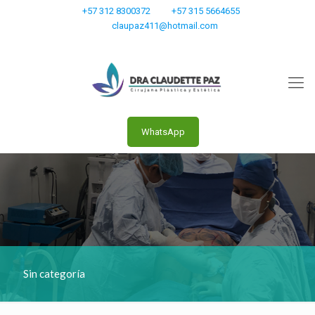
+57 312 8300372
+57 315 5664655
claupaz411@hotmail.com
WhatsApp
Sin categoría