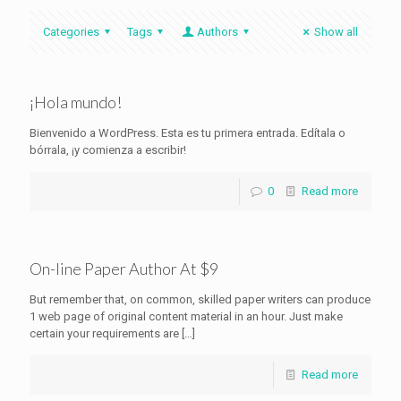
Categories
Tags
Authors
Show all
¡Hola mundo!
Bienvenido a WordPress. Esta es tu primera entrada. Edítala o
bórrala, ¡y comienza a escribir!
0
Read more
On-line Paper Author At $9
But remember that, on common, skilled paper writers can produce
1 web page of original content material in an hour. Just make
certain your requirements are
[…]
Read more