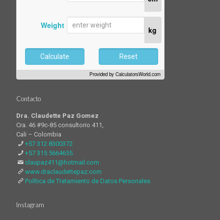
Weight
kg
Calculate
Reset
Provided by
CalculatorsWorld.com
Contacto
Dra. Claudette Paz Gomez
Cra. 46 #9c-85 consultorio 411,
Cali – Colombia
+57 312 8300372
+57 315 5664655
claupaz411@hotmail.com
www.draclaudettepaz.com
Política de Tratamiento de Datos Personales
Instagram