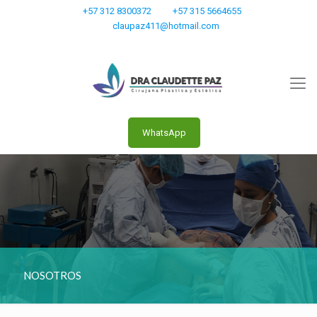
+57 312 8300372
+57 315 5664655
claupaz411@hotmail.com
WhatsApp
NOSOTROS