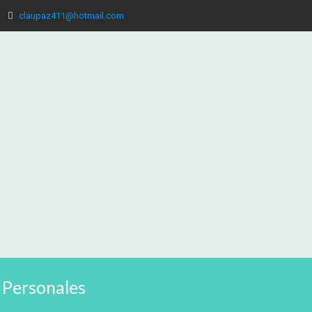
claupaz411@hotmail.com
 Personales