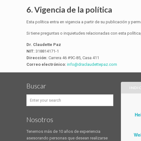
6. Vigencia de la política
Esta política entra en vigencia a partir de su publicación y pe
Si tiene preguntas o inquietudes relacionadas con esta polític
Dr. Claudette Paz
NIT:
318814171-1
Dirección:
Carrera 46 #9C-85, Casa 411
Correo electrónico:
info@draclaudettepaz.com
Buscar
INDI
He
Nosotros
Tenemos más de 10 años de experiencia
We
asesorando personas que desean realizarse