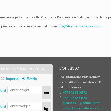
rmanecerá vigente mientras
Dr. Claudette Paz
realice el tratamiento de datos p
a, puede comunicarse a través del correo
info@draclaudettepaz.com
.
Contacto
CADOR DE MASA CORPORAL
Dra. Claudette Paz Gomez
Imperial
Metric
Cra. 46 #9c-85 consultorio 411,
Cali – Colombia
ight
cm
+57 312 8300372
+57 315 5664655
claupaz411@hotmail.com
ight
kg
www.draclaudettepaz.com