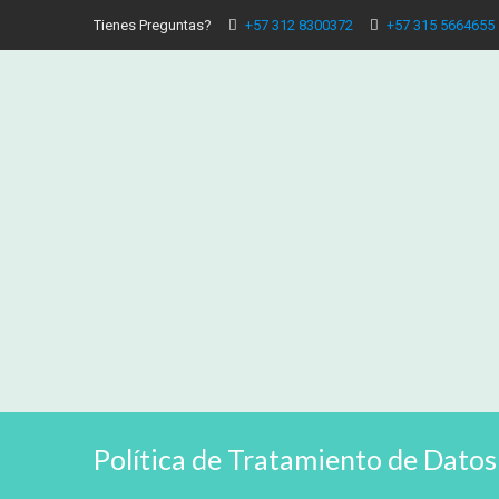
Tienes Preguntas?
+57 312 8300372
+57 315 5664655
Política de Tratamiento de Datos