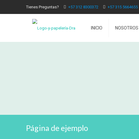
Tienes Preguntas?
+57 312 8300372
+57 315 5664655
INICIO
NOSOTROS
Página de ejemplo