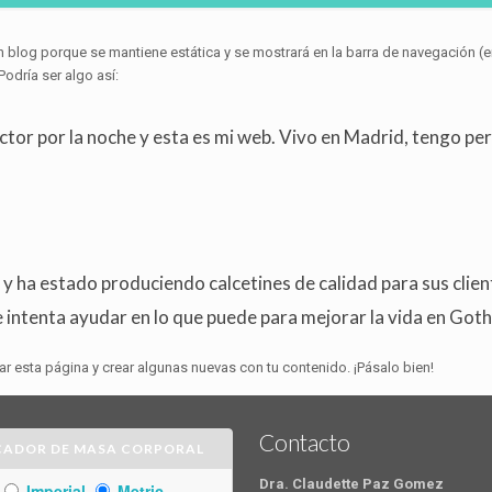
un blog porque se mantiene estática y se mostrará en la barra de navegación 
odría ser algo así:
actor por la noche y esta es mi web. Vivo en Madrid, tengo p
y ha estado produciendo calcetines de calidad para sus clie
intenta ayudar en lo que puede para mejorar la vida en Got
ar esta página y crear algunas nuevas con tu contenido. ¡Pásalo bien!
Contacto
CADOR DE MASA CORPORAL
Dra. Claudette Paz Gomez
Imperial
Metric